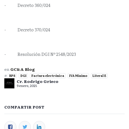
-
Decreto 360/024
-
Decreto 370/024
-
Resolución DGI Nº 2548/2023
en
GC&A Blog
#
BPS
DGI
Factura electrónica
IVA Minimo
Literal E
Cr. Rodrigo Grieco
9 enero, 2025
COMPARTIR POST