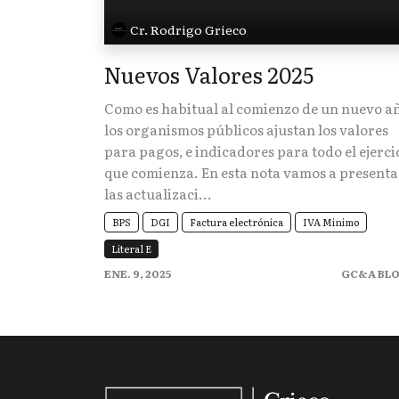
Cr. Rodrigo Grieco
Nuevos Valores 2025
Como es habitual al comienzo de un nuevo a
los organismos públicos ajustan los valores
para pagos, e indicadores para todo el ejerci
que comienza. En esta nota vamos a presenta
las actualizaci...
BPS
DGI
Factura electrónica
IVA Minimo
Literal E
ENE. 9, 2025
GC&A BL