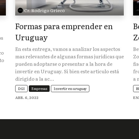
Cr. Rodrigo Grieco
Formas para emprender en
B
Uruguay
Z
os
En esta entrega, vamos a analizar los aspectos
Be
co
mas relevantes de algunas formas jurídicas que
Zo
to
pueden adoptarse o presentar a la hora de
fi
invertir en Uruguay. Si bien este artículo está
fr
dirigido a la ac...
a 
DGI
Empresas
Invertir en uruguay
B
ABR. 6, 2022
EN