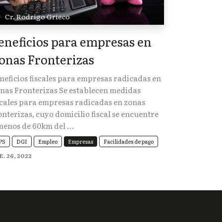
Cr. Rodrigo Grieco
eneficios para empresas en
onas Fronterizas
neficios fiscales para empresas radicadas en
nas Fronterizas Se establecen medidas
scales para empresas radicadas en zonas
onterizas, cuyo domicilio fiscal se encuentre
menos de 60km del ...
PS
DGI
Empleo
Empresas
Facilidades de pago
E. 26, 2022